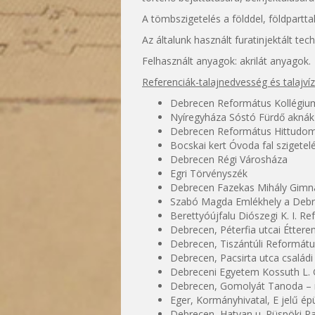
A tömbszigetelés a földdel, földpartta
Az általunk használt furatinjektált tec
Felhasznált anyagok: akrilát anyagok.
Referenciák-talajnedvesség és talajví
Debrecen Református Kollégium
Nyíregyháza Sóstó Fürdő aknák
Debrecen Református Hittudo
Bocskai kert Óvoda fal szigetel
Debrecen Régi Városháza
Egri Törvényszék
Debrecen Fazekas Mihály Gimná
Szabó Magda Emlékhely a Debr
Berettyóújfalu Diószegi K. I. R
Debrecen, Péterfia utcai Étterem
Debrecen, Tiszántúli Reformátu
Debrecen, Pacsirta utca családi
Debreceni Egyetem Kossuth L. 
Debrecen, Gomolyát Tanoda – 
Eger, Kormányhivatal, E jelű épü
Debrecen, Hatvan u. Püspöki Pa