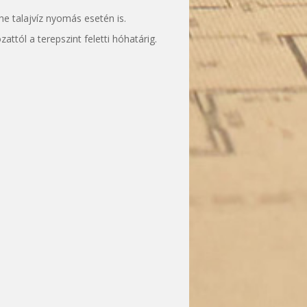
he talajvíz nyomás esetén is.
attól a terepszint feletti hóhatárig.