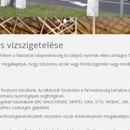
s vízszigetelése
tében a falazatok talajnedvesség és talajvíz nyomás elleni utólagos fu
n megállapítjuk, hogy vízszintes vízzár vagy tömbszigetelés vagy min
 furatsort készítünk. Az elkészült furatokba a fal nedvesség tartalma á
 nyomású nyomógépek segítségével.
nyagokat használunk (MC-BAUCHEMIE, MAPEI, SIKA, STO, WEBAC, stb
séhez szükséges gépekkel.
 technológiával készített vízszintes vízzár eredményesen megakadályozz