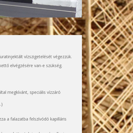
ratinjektált vízszigetelését végezzük.
dkettő elvégzésére van-e szükség.
ltal megkívánt, speciális vízzáró
…)
a a falazatba felszívódó kapilláris