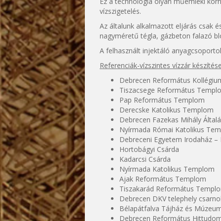
Ez a technológia olyan műemléki körny
vízszigetelés.
Az általunk alkalmazott eljárás csak 
nagyméretű tégla, gázbeton falazó blok
A felhasznált injektáló anyagcsoportok
Referenciák-vízszintes vízzár készítése
Debrecen Református Kollégium
Tiszacsege Református Templ
Pap Református Templom
Derecske Katolikus Templom
Debrecen Fazekas Mihály Általá
Nyírmada Római Katolikus Te
Debreceni Egyetem Irodaház – 
Hortobágyi Csárda
Kadarcsi Csárda
Nyírmada Katolikus Templom
Ajak Református Templom
Tiszakarád Református Templ
Debrecen DKV telephely csarnok
Bélapátfalva Tájház és Múzeu
Debrecen Református Hittudo