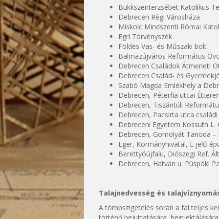
Bükkszenterzsébet Katolikus 
Debrecen Régi Városháza
Miskolc Mindszenti Római Kato
Egri Törvényszék
Földes Vas- és Műszaki bolt
Balmazújváros Református Óv
Debrecen Családok Átmeneti Ott
Debrecen Család- és Gyermekjó
Szabó Magda Emlékhely a Debr
Debrecen, Péterfia utcai Étterem
Debrecen, Tiszántúli Reformátu
Debrecen, Pacsirta utca családi
Debreceni Egyetem Kossuth L. 
Debrecen, Gomolyát Tanoda – 
Eger, Kormányhivatal, E jelű épü
Berettyóújfalu, Diószegi Ref. Ált
Debrecen, Hatvan u. Püspöki Pa
Talajnedvesség és talajvíznyomás
A tömbszigetelés során a fal teljes k
történő bejuttatására, beinjektálására