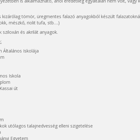
ezetben is alkalmazható, ahol eredetileg egyáltalán nem volt, vagy k
és kizárólag tömör, üregmentes falazó anyagokból készült falazatoknál
k, mészkő, riolit tufa, stb….)
 sziloxán és akrilát anyagok.
:
 Általános Iskolája
om
nos Iskola
mplom
Kassai út
om
ok utólagos talajnedvesség elleni szigetelése
m
mányi Egyetem