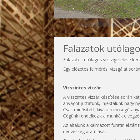
Falazatok utólago
Falazatok utólagos vízszigetelése kere
Egy előzetes felmérés, vizsgálat sorá
Vízszintes vízzár
A vízszintes vízzár készítése során két
anyagot juttatunk, injektálunk nagy
Csak minősített, kiváló minőségű a
Cégünk rendelkezik a munkák elvégzé
Az általunk alkalmazott furatinjektált
nedvesség áramlását.