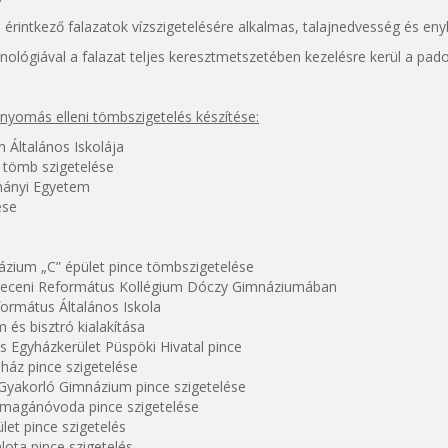
l érintkező falazatok vízszigetelésére alkalmas, talajnedvesség és eny
hnológiával a falazat teljes keresztmetszetében kezelésre kerül a padoz
znyomás elleni tömbszigetelés készítése:
 Általános Iskolája
 tömb szigetelése
mányi Egyetem
ése
zium „C” épület pince tömbszigetelése
eceni Református Kollégium Dóczy Gimnáziumában
eformátus Általános Iskola
 és bisztró kialakítása
s Egyházkerület Püspöki Hivatal pince
 ház pince szigetelése
Gyakorló Gimnázium pince szigetelése
magánóvoda pince szigetelése
let pince szigetelés
lota pince szigetelés