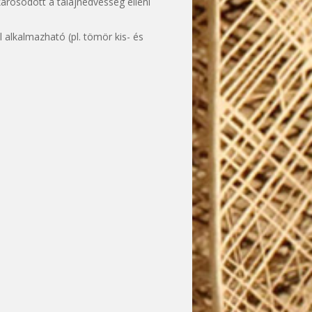
árosodott a talajnedvesség elleni
 alkalmazható (pl. tömör kis- és