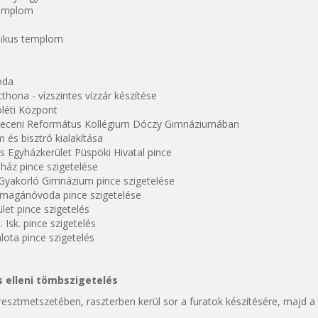
Templom
likus templom
oda
hona - vízszintes vízzár készítése
léti Központ
eceni Református Kollégium Dóczy Gimnáziumában
 és bisztró kialakítása
s Egyházkerület Püspöki Hivatal pince
 ház pince szigetelése
Gyakorló Gimnázium pince szigetelése
magánóvoda pince szigetelése
let pince szigetelés
. Isk. pince szigetelés
lota pince szigetelés
 elleni tömbszigetelés
eresztmetszetében, raszterben kerül sor a furatok készítésére, majd 
.