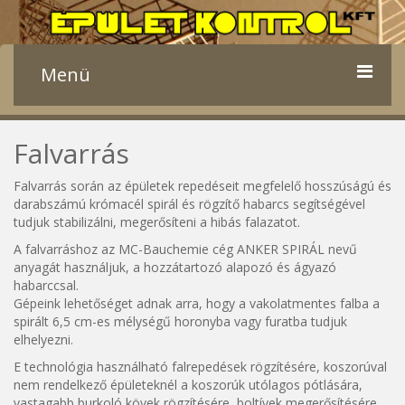
Menü
CÉGISMERTETŐ
Falvarrás
TEVÉKENYSÉGI KÖRÖK
Falvarrás során az épületek repedéseit megfelelő hosszúságú és
darabszámú krómacél spirál és rögzítő habarcs segítségével
GALÉRIA
tudjuk stabilizálni, megerősíteni a hibás falazatot.
A falvarráshoz az MC-Bauchemie cég ANKER SPIRÁL nevű
KAPCSOLAT
anyagát használjuk, a hozzátartozó alapozó és ágyazó
habarccsal.
Gépeink lehetőséget adnak arra, hogy a vakolatmentes falba a
spirált 6,5 cm-es mélységű horonyba vagy furatba tudjuk
elhelyezni.
E technológia használható falrepedések rögzítésére, koszorúval
nem rendelkező épületeknél a koszorúk utólagos pótlására,
vastagabb burkoló kövek rögzítésére, boltívek megerősítésére.