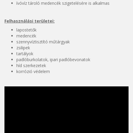
ívóvíz tároló medencék szigetelésére is alkalmas
Felhasználási területei:
lapostetők
medencék
szennyvíztisztító műtárgyak
zsilipek
tartályok
padlóburkolatok, ipari padlóbevonatok
híd szerkezetek
korrózió védelem