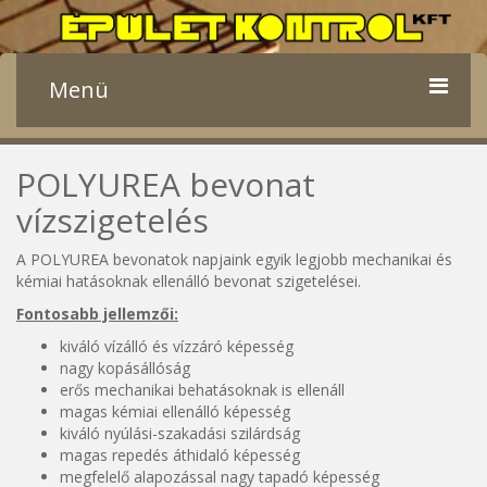
Menü
CÉGISMERTETŐ
POLYUREA bevonat
vízszigetelés
TEVÉKENYSÉGI KÖRÖK
A POLYUREA bevonatok napjaink egyik legjobb mechanikai és
GALÉRIA
kémiai hatásoknak ellenálló bevonat szigetelései.
KAPCSOLAT
Fontosabb jellemzői:
kiváló vízálló és vízzáró képesség
nagy kopásállóság
erős mechanikai behatásoknak is ellenáll
magas kémiai ellenálló képesség
kiváló nyúlási-szakadási szilárdság
magas repedés áthidaló képesség
megfelelő alapozással nagy tapadó képesség